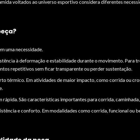
amida voltados ao universo esportivo considera diferentes neces
peça?
tem uma necessidade.
stência à deformação e estabilidade durante o movimento. Para tr
tos repetitivos sem ficar transparente ou perder sustentação.
o térmico. Em atividades de maior impacto, como corrida ou cross
e.
rápida. São características importantes para corrida, caminhada, 
istência e conforto. Em modalidades como corrida, funcional ou be
alidade da peça